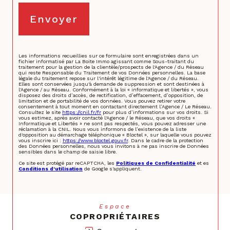
Envoyer
Les informations recueillies sur ce formulaire sont enregistrées dans un
fichier informatisé par La Boite Immo agissant comme Sous-traitant du
traitement pour la gestion de la clientèle/prospects de l'Agence / du Réseau
qui reste Responsable du Traitement de vos Données personnelles. La base
légale du traitement repose sur l'intérêt légitime de l'Agence / du Réseau.
Elles sont conservées jusqu'à demande de suppression et sont destinées à
l'Agence / au Réseau. Conformément à la loi « informatique et libertés », vous
disposez des droits d’accès, de rectification, d’effacement, d’opposition, de
limitation et de portabilité de vos données. Vous pouvez retirer votre
consentement à tout moment en contactant directement l’Agence / Le Réseau.
Consultez le site
https://cnil.fr/fr
pour plus d’informations sur vos droits. Si
vous estimez, après avoir contacté l'Agence / le Réseau, que vos droits «
Informatique et Libertés » ne sont pas respectés, vous pouvez adresser une
réclamation à la CNIL. Nous vous informons de l’existence de la liste
d'opposition au démarchage téléphonique « Bloctel », sur laquelle vous pouvez
vous inscrire ici :
https://www.bloctel.gouv.fr
. Dans le cadre de la protection
des Données personnelles, nous vous invitons à ne pas inscrire de Données
sensibles dans le champ de saisie libre.
Ce site est protégé par reCAPTCHA, les
Politiques de Confidentialité
et es
Conditions d'utilisation
de Google s'appliquent.
Espace
COPROPRIÉTAIRES