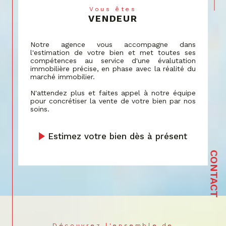
par une assistance personnalisée dans la
Vous êtes
VENDEUR
recherche de votre lieu de vie idéal,
correspondant à vos critères spécifiques et à
votre budget.
Notre agence vous accompagne dans
l'estimation de votre bien et met toutes ses
Estimation
compétences au service d'une évalutation
immobilière précise, en phase avec la réalité du
marché immobilier.
Notre service d'estimation tire parti de
décennies d'expérience et de données de
N'attendez plus et faites appel à notre équipe
pour concrétiser la vente de votre bien par nos
marché actualisées.
soins.
Nous vous fournissons une évaluation
précise
de votre bien à Bartenheim
et les alentours,
Estimez votre bien dès à présent
reflétant sa vraie valeur sur le marché actuel,
grâce à une analyse détaillée et une
CONTACT
connaissance approfondie de la région.
Syndic de copropriété
Notre expérience en tant que syndic de
copropriété est marquée par une
communication efficace et un engagement
Découvrez l'ensemble de