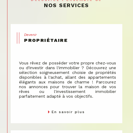
envers le bien-être communautaire.
NOS SERVICES
Nous gérons les espaces partagés avec soin, en
veillant à ce que chaque décision contribue à la
valorisation de votre propriété.
Devenir
PROPRIÉTAIRE
Vous rêvez de posséder votre propre chez-vous
ou d'investir dans l'immobilier ? Découvrez une
sélection soigneusement choisie de propriétés
disponibles à l'achat, allant des appartements
élégants aux maisons de charme ! Parcourez
nos annonces pour trouver la maison de vos
rêves ou l'investissement immobilier
parfaitement adapté à vos objectifs.
En savoir plus