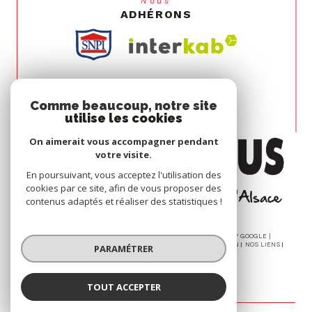
Nous
ADHÉRONS
Comme beaucoup, notre site
utilise les cookies
On aimerait vous accompagner pendant
votre visite.
En poursuivant, vous acceptez l'utilisation des
cookies par ce site, afin de vous proposer des
contenus adaptés et réaliser des statistiques !
© 2026 | TOUS DROITS RÉSERVÉS | TRADUCTION POWERED BY GOOGLE |
NOS HONORAIRES
PLAN DU SITE
MENTIONS LÉGALES
ADMIN
NOS LIENS
PARAMÉTRER
POLITIQUE RGPD
COOKIES
TOUT ACCEPTER