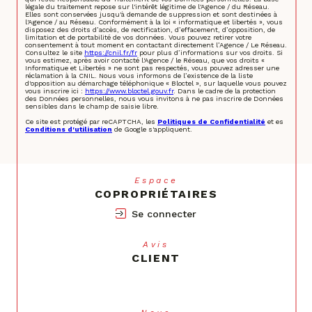
légale du traitement repose sur l'intérêt légitime de l'Agence / du Réseau.
Elles sont conservées jusqu'à demande de suppression et sont destinées à
l'Agence / au Réseau. Conformément à la loi « informatique et libertés », vous
disposez des droits d’accès, de rectification, d’effacement, d’opposition, de
limitation et de portabilité de vos données. Vous pouvez retirer votre
consentement à tout moment en contactant directement l’Agence / Le Réseau.
Consultez le site
https://cnil.fr/fr
pour plus d’informations sur vos droits. Si
vous estimez, après avoir contacté l'Agence / le Réseau, que vos droits «
Informatique et Libertés » ne sont pas respectés, vous pouvez adresser une
réclamation à la CNIL. Nous vous informons de l’existence de la liste
d'opposition au démarchage téléphonique « Bloctel », sur laquelle vous pouvez
vous inscrire ici :
https://www.bloctel.gouv.fr
. Dans le cadre de la protection
des Données personnelles, nous vous invitons à ne pas inscrire de Données
sensibles dans le champ de saisie libre.
Ce site est protégé par reCAPTCHA, les
Politiques de Confidentialité
et es
Conditions d'utilisation
de Google s'appliquent.
Espace
COPROPRIÉTAIRES
Se connecter
Avis
CLIENT