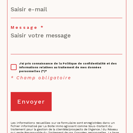
Message *
J'ai pris connaissance de la Politique de confidentialité et des
informations relatives au traitement de mes données
personnelles (*)*
* Champ obligatoire
Envoyer
Les informations recueillies sur ce formulaire sont enregistrées dans un
fichier informatisé par La Boite Immo agissant comme Sous-traitant du
traitement pour la gestion de la clientèle/prospects de l'Agence / du Réseau
qui reste Responsable du Traitement de vos Données personnelles. La base