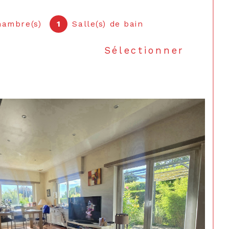
hambre(s)
1
Salle(s) de bain
Sélectionner