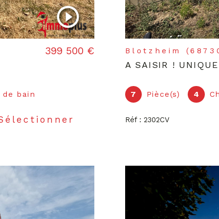
399 500 €
Blotzheim (6873
A SAISIR ! UNIQUE
) de bain
7
Pièce(s)
4
C
Sélectionner
Réf : 2302CV