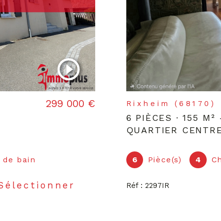
299 000 €
Rixheim (68170)
E
6 PIÈCES · 155 M²
QUARTIER CENTRE
) de bain
6
Pièce(s)
4
C
Sélectionner
Réf : 2297IR