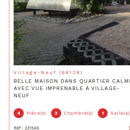
Village-Neuf (68128)
BELLE MAISON DANS QUARTIER CALM
AVEC VUE IMPRENABLE À VILLAGE-
NEUF
4
Pièce(s)
3
Chambre(s)
1
Salle(s
Réf : 2315AS