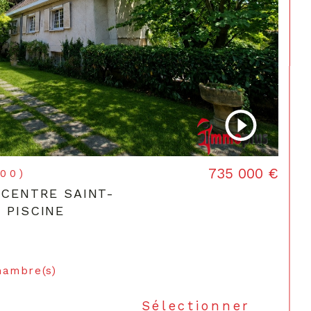
735 000 €
300)
 CENTRE SAINT-
 PISCINE
hambre(s)
Sélectionner