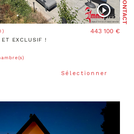
CONTACT
443 100 €
0)
 ET EXCLUSIF !
hambre(s)
Sélectionner