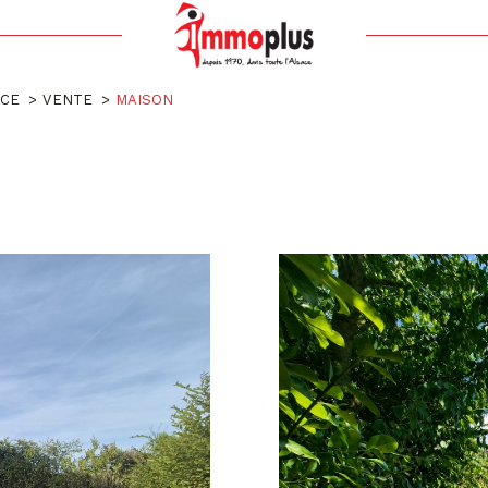
Voir les
31
annonces
ACE
VENTE
MAISON
uer
Estimer
BUDGET
nnée
'immo pro