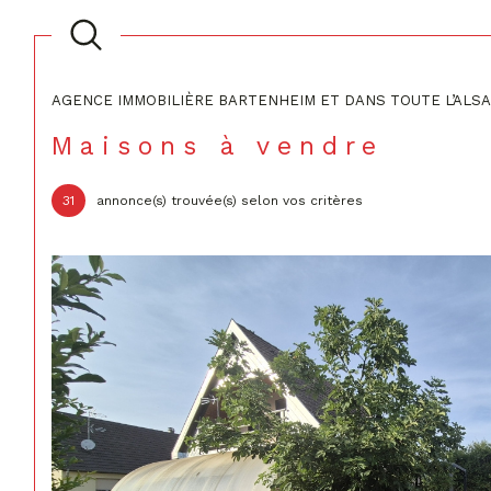
AGENCE IMMOBILIÈRE BARTENHEIM ET DANS TOUTE L’ALS
Acheter
Lo
Maisons à vendre
2
TYPE DE BIEN
31
annonce(s) trouvée(s) selon vos critères
de l'ancien
à l'a
du neuf
de l
Maison
Maison de village
de l'immo pro