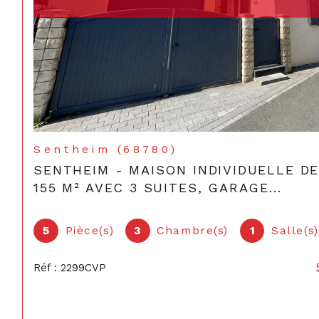
Sentheim (68780)
SENTHEIM - MAISON INDIVIDUELLE D
155 M² AVEC 3 SUITES, GARAGE...
5
Pièce(s)
3
Chambre(s)
1
Salle(s
Réf : 2299CVP