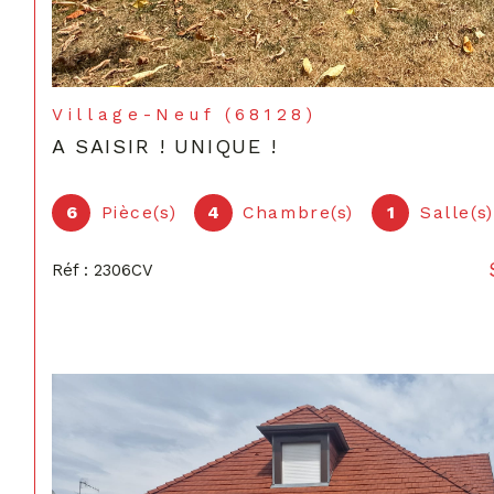
Village-Neuf (68128)
A SAISIR ! UNIQUE !
6
Pièce(s)
4
Chambre(s)
1
Salle(s
Réf : 2306CV