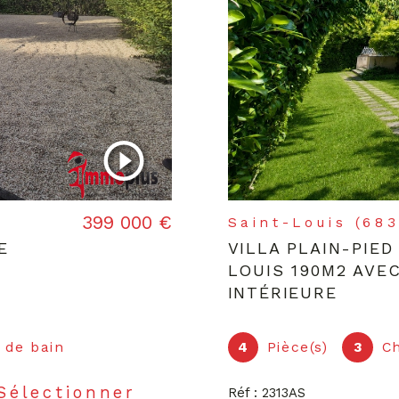
399 000 €
Saint-Louis (68
E
VILLA PLAIN-PIED
LOUIS 190M2 AVEC
INTÉRIEURE
) de bain
4
Pièce(s)
3
C
Sélectionner
Réf : 2313AS