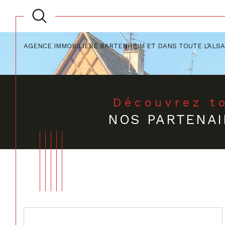
AGENCE IMMOBILIÈRE BARTENHEIM ET DANS TOUTE L’ALS
Acheter
Lo
TYPE DE BIEN
de l'ancien
à l'a
Découvrez t
du neuf
de l
NOS PARTENAI
de l'immo pro