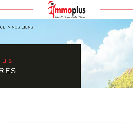
Voir les
56
annonces
ACE
NOS LIENS
uer
Estimer
BUDGET
nnée
ous
'immo pro
RES