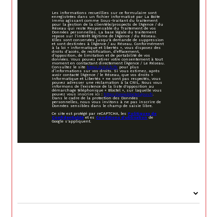
Les informations recueillies sur ce formulaire sont
enregistrées dans un fichier informatisé par La Boite
Immo agissant comme Sous-traitant du traitement
pour la gestion de la clientèle/prospects de l'Agence / du
Réseau qui reste Responsable du Traitement de vos
Données personnelles. La base légale du traitement
repose sur l'intérêt légitime de l'Agence / du Réseau.
Elles sont conservées jusqu'à demande de suppression
et sont destinées à l'Agence / au Réseau. Conformément
à la loi « informatique et libertés », vous disposez des
droits d’accès, de rectification, d’effacement,
d’opposition, de limitation et de portabilité de vos
données. Vous pouvez retirer votre consentement à tout
moment en contactant directement l’Agence / Le Réseau.
Consultez le site
https://cnil.fr/fr
pour plus
d’informations sur vos droits. Si vous estimez, après
avoir contacté l'Agence / le Réseau, que vos droits «
Informatique et Libertés » ne sont pas respectés, vous
pouvez adresser une réclamation à la CNIL. Nous vous
informons de l’existence de la liste d'opposition au
démarchage téléphonique « Bloctel », sur laquelle vous
pouvez vous inscrire ici :
https://www.bloctel.gouv.fr
.
Dans le cadre de la protection des Données
personnelles, nous vous invitons à ne pas inscrire de
Données sensibles dans le champ de saisie libre.
Ce site est protégé par reCAPTCHA, les
Politiques de
Confidentialité
et es
Conditions d'utilisation
de
Google s'appliquent.