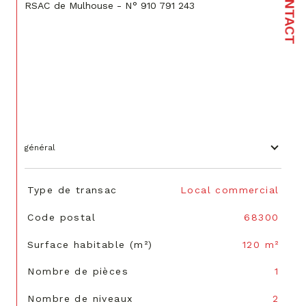
CONTACT
RSAC de Mulhouse - N° 910 791 243
général
TRAD_SIROCCO_Caracteristique
Valeurs
Type de transac
Local commercial
Code postal
68300
Surface habitable (m²)
120 m²
Nombre de pièces
1
Nombre de niveaux
2