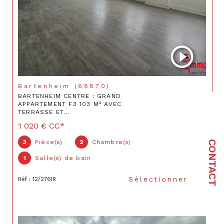
Bartenheim (68870)
BARTENHEIM CENTRE : GRAND
APPARTEMENT F3 103 M² AVEC
TERRASSE ET...
1 020 €
CC*
3
Pièce(s)
2
Chambre(s)
CONTACT
1
Salle(s) de bain
Sélectionner
Réf : 12/276IR