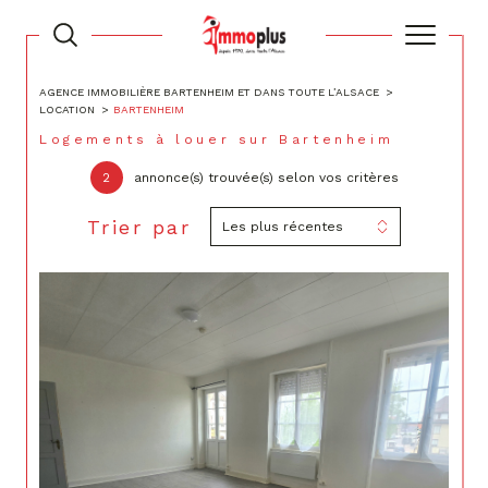
AGENCE IMMOBILIÈRE BARTENHEIM ET DANS TOUTE L’ALSACE
LOCATION
BARTENHEIM
Logements à louer sur Bartenheim
2
annonce(s) trouvée(s) selon vos critères
Trier par
Les plus récentes