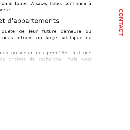
dans toute l’Alsace, faites confiance à
erte.
CONTACT
et d'appartements
 quête de leur future demeure ou
, nous offrons un large catalogue de
us présenter des propriétés qui non
os critères de recherche, mais vous
r qualité et leur potentiel.
es technologies et réseaux sociaux tels
uTube, ainsi que nos sites partenaires,
lité étendue et un accès privilégié à une
opriétés, vous assurant de ne manquer
 locative
'adresse tant aux propriétaires désireux
e marché qu'aux locataires en quête de