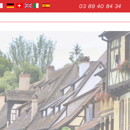
03 89 40 84 34
Voir les
56
annonces
uer
Estimer
BUDGET
nnée
'immo pro