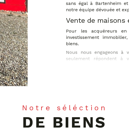
sans égal à Bartenheim et 
notre équipe dévouée et exp
Vente de maisons 
Pour les acquéreurs en
investissement immobilier
biens.
Nous nous engageons à vo
seulement répondent à v
enchantent également par leu
En tirant parti des dernièr
que Facebook, Instagram, Yo
nous garantissons une visibi
sélection exclusive de pr
aucune opportunité.
Notre séléction
Location et gestion
DE BIENS
Notre service de location s
de mettre leur bien sur l