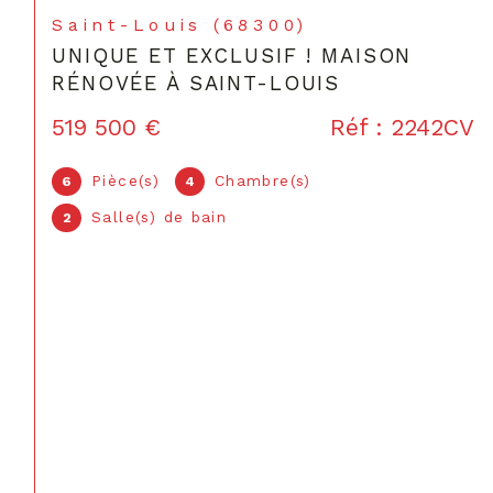
Saint-Louis (68300)
PRESTIGE ! UNIQUE ET EXCLUSIF !
8CV
274 900 €
Réf : 2238C
Pièce(s)
3