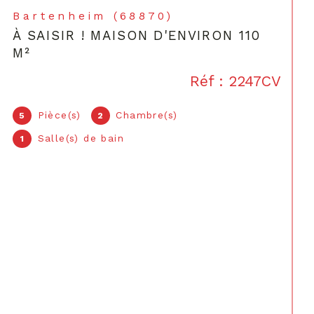
icace et un engagement envers le bien-
Rosenau (68128)
APPARTEMENT F3 AVEC GRAND
rtagés avec soin, en veillant à ce que
BALCON – RÉSIDENCE
la valorisation de votre propriété.
CONTEMPORAINE
314 000 €
Réf : 2239/41
Pièce(s)
Chambre(s)
3
2
Salle(s) de bain
1