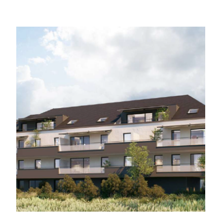
leur nouveau foyer à Barten
Pour les propriétaires, cela
traitera votre propriété a
sécurité et la rentabilité de
Pour les locataires, notre 
personnalisée dans la re
correspondant à vos critères
Estimation
Notre service d'estimation t
données de marché actualis
Nous vous fournissons u
Bartenheim
et les alentours
actuel, grâce à une ana
approfondie de la région.
Syndic de copropri
Notre expérience en tant 