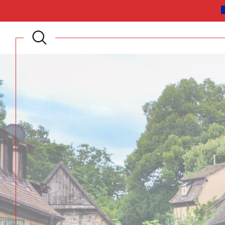
Acheter
Lo
TYPE DE BIEN
de l'ancien
à l'a
du neuf
de l
de l'immo pro