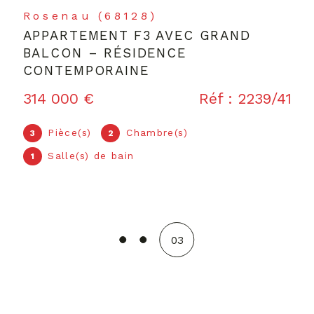
par une communication eff
Saint-Louis (68300)
être communautaire.
UNIQUE ET EXCLUSIF ! MAISON
Nous gérons les espaces pa
RÉNOVÉE À SAINT-LOUIS
chaque décision contribue à 
V
519 500 €
Réf : 2242CV
Pièce(s)
Chambre(s)
6
4
Salle(s) de bain
2
01