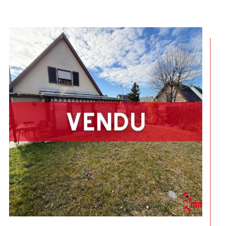
heim et dans toute l’Alsace.
 signifie trouver un locataire fiable qui
vec respect et soin, assurant ainsi la
 votre investissement.
engagement se traduit par une assistance
cherche de votre lieu de vie idéal,
 spécifiques et à votre budget.
ire parti de décennies d'expérience et de
ées.
ne évaluation
précise de votre bien à
, reflétant sa vraie valeur sur le marché
lyse détaillée et une connaissance
été
que syndic de copropriété est marquée