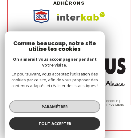
ADHÉRONS
Comme beaucoup, notre site
utilise les cookies
On aimerait vous accompagner pendant
votre visite.
En poursuivant, vous acceptez l'utilisation des
cookies par ce site, afin de vous proposer des
contenus adaptés et réaliser des statistiques !
© 2026 | TOUS DROITS RÉSERVÉS | TRADUCTION POWERED BY GOOGLE |
NOS HONORAIRES
PLAN DU SITE
MENTIONS LÉGALES
ADMIN
NOS LIENS
PARAMÉTRER
POLITIQUE RGPD
COOKIES
TOUT ACCEPTER