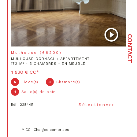
CONTACT
Mulhouse (68200)
MULHOUSE DORNACH : APPARTEMENT
172 M² - 3 CHAMBRES - EN MEUBLÉ
1 830 €
CC*
6
Pièce(s)
3
Chambre(s)
1
Salle(s) de bain
Sélectionner
Réf : 2284/IR
* CC : Charges comprises