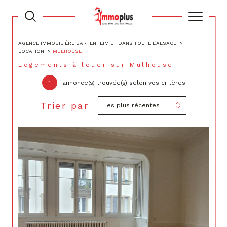
AGENCE IMMOBILIÈRE BARTENHEIM ET DANS TOUTE L’ALSACE
LOCATION
MULHOUSE
Logements à louer sur Mulhouse
1
annonce(s) trouvée(s) selon vos critères
Trier par
Les plus récentes