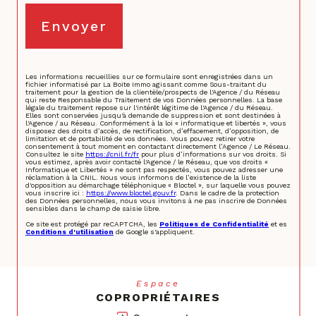
Envoyer
Les informations recueillies sur ce formulaire sont enregistrées dans un
fichier informatisé par La Boite Immo agissant comme Sous-traitant du
traitement pour la gestion de la clientèle/prospects de l'Agence / du Réseau
qui reste Responsable du Traitement de vos Données personnelles. La base
légale du traitement repose sur l'intérêt légitime de l'Agence / du Réseau.
Elles sont conservées jusqu'à demande de suppression et sont destinées à
l'Agence / au Réseau. Conformément à la loi « informatique et libertés », vous
disposez des droits d’accès, de rectification, d’effacement, d’opposition, de
limitation et de portabilité de vos données. Vous pouvez retirer votre
consentement à tout moment en contactant directement l’Agence / Le Réseau.
Consultez le site
https://cnil.fr/fr
pour plus d’informations sur vos droits. Si
vous estimez, après avoir contacté l'Agence / le Réseau, que vos droits «
Informatique et Libertés » ne sont pas respectés, vous pouvez adresser une
réclamation à la CNIL. Nous vous informons de l’existence de la liste
d'opposition au démarchage téléphonique « Bloctel », sur laquelle vous pouvez
vous inscrire ici :
https://www.bloctel.gouv.fr
. Dans le cadre de la protection
des Données personnelles, nous vous invitons à ne pas inscrire de Données
sensibles dans le champ de saisie libre.
Ce site est protégé par reCAPTCHA, les
Politiques de Confidentialité
et es
Conditions d'utilisation
de Google s'appliquent.
Espace
COPROPRIÉTAIRES