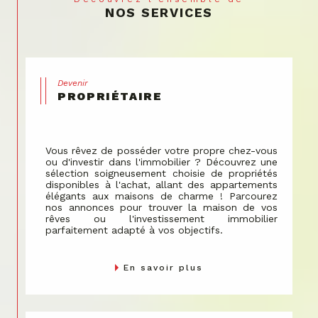
envers le bien-être communautaire.
NOS SERVICES
Nous gérons les espaces partagés avec soin, en
veillant à ce que chaque décision contribue à la
valorisation de votre propriété.
Devenir
PROPRIÉTAIRE
Vous rêvez de posséder votre propre chez-vous
ou d'investir dans l'immobilier ? Découvrez une
sélection soigneusement choisie de propriétés
disponibles à l'achat, allant des appartements
élégants aux maisons de charme ! Parcourez
nos annonces pour trouver la maison de vos
rêves ou l'investissement immobilier
parfaitement adapté à vos objectifs.
En savoir plus