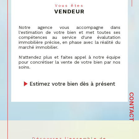
par une assistance personnalisée dans la
Vous êtes
VENDEUR
recherche de votre lieu de vie idéal,
correspondant à vos critères spécifiques et à
votre budget.
Notre agence vous accompagne dans
l'estimation de votre bien et met toutes ses
Estimation
compétences au service d'une évalutation
immobilière précise, en phase avec la réalité du
marché immobilier.
Notre service d'estimation tire parti de
décennies d'expérience et de données de
N'attendez plus et faites appel à notre équipe
pour concrétiser la vente de votre bien par nos
marché actualisées.
soins.
Nous vous fournissons une évaluation
précise
de votre bien à Bartenheim
et les alentours,
Estimez votre bien dès à présent
reflétant sa vraie valeur sur le marché actuel,
grâce à une analyse détaillée et une
CONTACT
connaissance approfondie de la région.
Syndic de copropriété
Notre expérience en tant que syndic de
copropriété est marquée par une
communication efficace et un engagement
Découvrez l'ensemble de