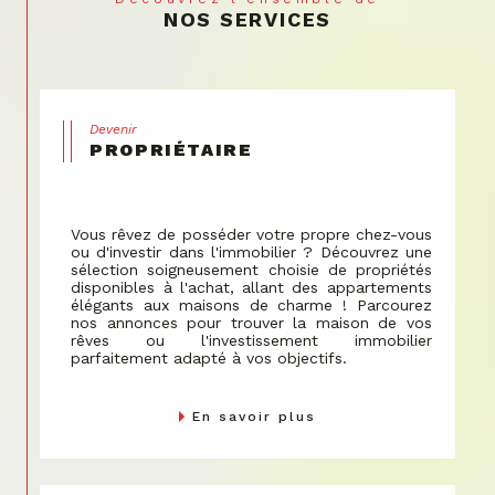
envers le bien-être communautaire.
NOS SERVICES
Nous gérons les espaces partagés avec soin, en
veillant à ce que chaque décision contribue à la
valorisation de votre propriété.
Devenir
PROPRIÉTAIRE
Vous rêvez de posséder votre propre chez-vous
ou d'investir dans l'immobilier ? Découvrez une
sélection soigneusement choisie de propriétés
disponibles à l'achat, allant des appartements
élégants aux maisons de charme ! Parcourez
nos annonces pour trouver la maison de vos
rêves ou l'investissement immobilier
parfaitement adapté à vos objectifs.
En savoir plus