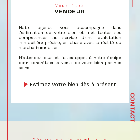
par une assistance personnalisée dans la
Vous êtes
VENDEUR
recherche de votre lieu de vie idéal,
correspondant à vos critères spécifiques et à
votre budget.
Notre agence vous accompagne dans
l'estimation de votre bien et met toutes ses
Estimation
compétences au service d'une évalutation
immobilière précise, en phase avec la réalité du
marché immobilier.
Notre service d'estimation tire parti de
décennies d'expérience et de données de
N'attendez plus et faites appel à notre équipe
pour concrétiser la vente de votre bien par nos
marché actualisées.
soins.
Nous vous fournissons une évaluation
précise
de votre bien à Bartenheim
et les alentours,
Estimez votre bien dès à présent
reflétant sa vraie valeur sur le marché actuel,
grâce à une analyse détaillée et une
CONTACT
connaissance approfondie de la région.
Syndic de copropriété
Notre expérience en tant que syndic de
copropriété est marquée par une
communication efficace et un engagement
Découvrez l'ensemble de