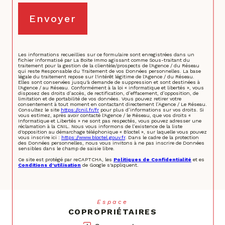
Envoyer
Les informations recueillies sur ce formulaire sont enregistrées dans un
fichier informatisé par La Boite Immo agissant comme Sous-traitant du
traitement pour la gestion de la clientèle/prospects de l'Agence / du Réseau
qui reste Responsable du Traitement de vos Données personnelles. La base
légale du traitement repose sur l'intérêt légitime de l'Agence / du Réseau.
Elles sont conservées jusqu'à demande de suppression et sont destinées à
l'Agence / au Réseau. Conformément à la loi « informatique et libertés », vous
disposez des droits d’accès, de rectification, d’effacement, d’opposition, de
limitation et de portabilité de vos données. Vous pouvez retirer votre
consentement à tout moment en contactant directement l’Agence / Le Réseau.
Consultez le site
https://cnil.fr/fr
pour plus d’informations sur vos droits. Si
vous estimez, après avoir contacté l'Agence / le Réseau, que vos droits «
Informatique et Libertés » ne sont pas respectés, vous pouvez adresser une
réclamation à la CNIL. Nous vous informons de l’existence de la liste
d'opposition au démarchage téléphonique « Bloctel », sur laquelle vous pouvez
vous inscrire ici :
https://www.bloctel.gouv.fr
. Dans le cadre de la protection
des Données personnelles, nous vous invitons à ne pas inscrire de Données
sensibles dans le champ de saisie libre.
Ce site est protégé par reCAPTCHA, les
Politiques de Confidentialité
et es
Conditions d'utilisation
de Google s'appliquent.
Espace
COPROPRIÉTAIRES