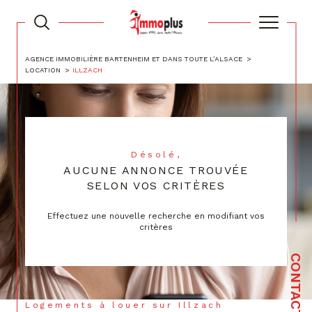
AGENCE IMMOBILIÈRE BARTENHEIM ET DANS TOUTE L’ALSACE
LOCATION
ILLZACH
Désolé,
AUCUNE ANNONCE TROUVÉE
SELON VOS CRITÈRES
Effectuez une nouvelle recherche en modifiant vos
critères
CONTACT
Logements à louer sur Illzach