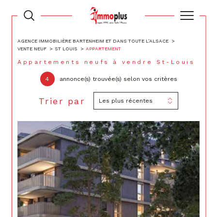
AGENCE IMMOBILIÈRE BARTENHEIM ET DANS TOUTE L’ALSACE
VENTE NEUF
ST LOUIS
APPARTEMENT
Appartements neufs à vendre St-Louis
4
annonce(s) trouvée(s) selon vos critères
Trier par
Les plus récentes