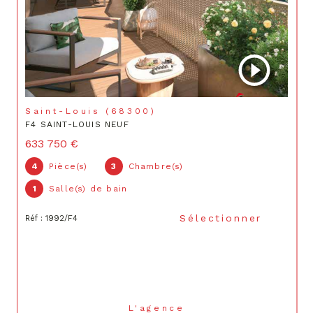
Saint-Louis (68300)
F4 SAINT-LOUIS NEUF
633 750 €
4
Pièce(s)
3
Chambre(s)
1
Salle(s) de bain
Sélectionner
Réf : 1992/F4
L'agence