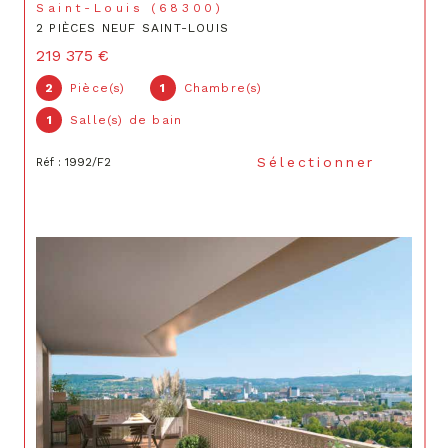
Saint-Louis (68300)
2 PIÈCES NEUF SAINT-LOUIS
219 375 €
2
Pièce(s)
1
Chambre(s)
1
Salle(s) de bain
Sélectionner
Réf : 1992/F2