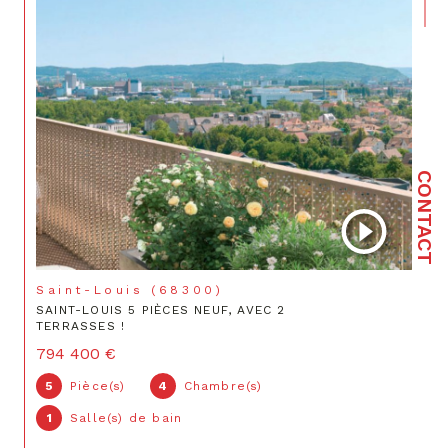
CONTACT
Saint-Louis (68300)
SAINT-LOUIS 5 PIÈCES NEUF, AVEC 2
TERRASSES !
794 400 €
5
Pièce(s)
4
Chambre(s)
1
Salle(s) de bain