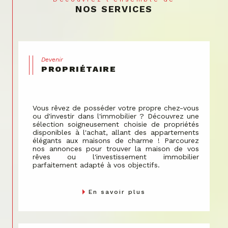
envers le bien-être communautaire.
Nous gérons les espaces partagés avec soin, en
veillant à ce que chaque décision contribue à la
valorisation de votre propriété.
Devenir
PROPRIÉTAIRE
Vous rêvez de posséder votre propre chez-vous
ou d'investir dans l'immobilier ? Découvrez une
sélection soigneusement choisie de propriétés
disponibles à l'achat, allant des appartements
élégants aux maisons de charme ! Parcourez
nos annonces pour trouver la maison de vos
rêves ou l'investissement immobilier
parfaitement adapté à vos objectifs.
En savoir plus