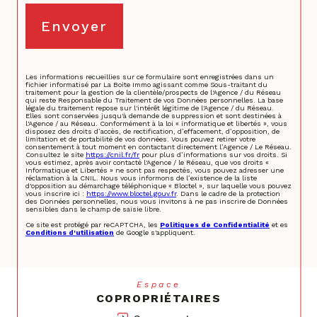
Envoyer
Les informations recueillies sur ce formulaire sont enregistrées dans un
fichier informatisé par La Boite Immo agissant comme Sous-traitant du
traitement pour la gestion de la clientèle/prospects de l'Agence / du Réseau
qui reste Responsable du Traitement de vos Données personnelles. La base
légale du traitement repose sur l'intérêt légitime de l'Agence / du Réseau.
Elles sont conservées jusqu'à demande de suppression et sont destinées à
l'Agence / au Réseau. Conformément à la loi « informatique et libertés », vous
disposez des droits d’accès, de rectification, d’effacement, d’opposition, de
limitation et de portabilité de vos données. Vous pouvez retirer votre
consentement à tout moment en contactant directement l’Agence / Le Réseau.
Consultez le site
https://cnil.fr/fr
pour plus d’informations sur vos droits. Si
vous estimez, après avoir contacté l'Agence / le Réseau, que vos droits «
Informatique et Libertés » ne sont pas respectés, vous pouvez adresser une
réclamation à la CNIL. Nous vous informons de l’existence de la liste
d'opposition au démarchage téléphonique « Bloctel », sur laquelle vous pouvez
vous inscrire ici :
https://www.bloctel.gouv.fr
. Dans le cadre de la protection
des Données personnelles, nous vous invitons à ne pas inscrire de Données
sensibles dans le champ de saisie libre.
Ce site est protégé par reCAPTCHA, les
Politiques de Confidentialité
et es
Conditions d'utilisation
de Google s'appliquent.
Espace
COPROPRIÉTAIRES
Se connecter