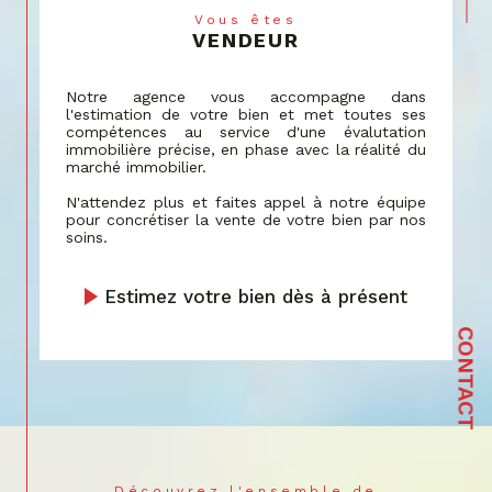
VENDEUR
par une assistance personnalisée dans la
recherche de votre lieu de vie idéal,
correspondant à vos critères spécifiques et à
Notre agence vous accompagne dans
l'estimation de votre bien et met toutes ses
votre budget.
compétences au service d'une évalutation
immobilière précise, en phase avec la réalité du
Estimation
marché immobilier.
Notre service d'estimation tire parti de
N'attendez plus et faites appel à notre équipe
pour concrétiser la vente de votre bien par nos
décennies d'expérience et de données de
soins.
marché actualisées.
Nous vous fournissons une évaluation
précise
Estimez votre bien dès à présent
de votre bien à Bartenheim
et les alentours,
reflétant sa vraie valeur sur le marché actuel,
grâce à une analyse détaillée et une
CONTACT
connaissance approfondie de la région.
Syndic de copropriété
Notre expérience en tant que syndic de
copropriété est marquée par une
Découvrez l'ensemble de
communication efficace et un engagement
NOS SERVICES