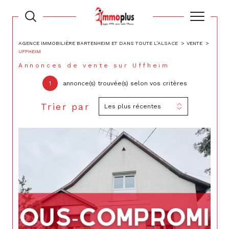
AGENCE IMMOBILIÈRE BARTENHEIM ET DANS TOUTE L’ALSACE
VENTE
UFFHEIM
Annonces de vente sur Uffheim
1
annonce(s) trouvée(s) selon vos critères
Trier par
Les plus récentes