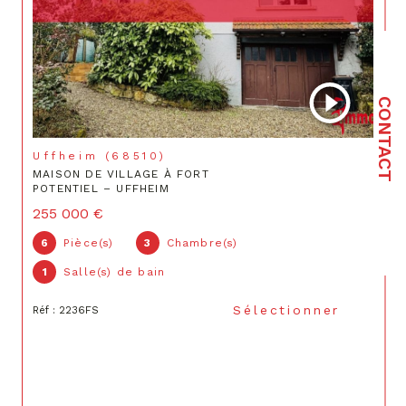
CONTACT
Uffheim (68510)
MAISON DE VILLAGE À FORT
POTENTIEL – UFFHEIM
255 000 €
6
Pièce(s)
3
Chambre(s)
1
Salle(s) de bain
Sélectionner
Réf : 2236FS