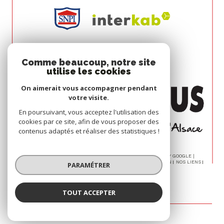
Comme beaucoup, notre site
utilise les cookies
On aimerait vous accompagner pendant
votre visite.
En poursuivant, vous acceptez l'utilisation des
cookies par ce site, afin de vous proposer des
contenus adaptés et réaliser des statistiques !
© 2026 | TOUS DROITS RÉSERVÉS | TRADUCTION POWERED BY GOOGLE |
NOS HONORAIRES
PLAN DU SITE
MENTIONS LÉGALES
ADMIN
NOS LIENS
PARAMÉTRER
POLITIQUE RGPD
COOKIES
TOUT ACCEPTER