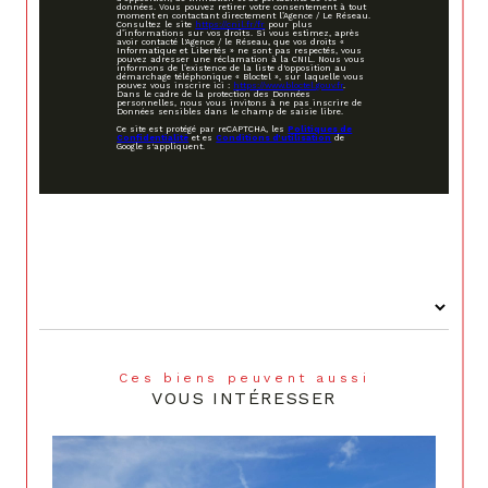
données. Vous pouvez retirer votre consentement à tout
moment en contactant directement l’Agence / Le Réseau.
Consultez le site
https://cnil.fr/fr
pour plus
d’informations sur vos droits. Si vous estimez, après
avoir contacté l'Agence / le Réseau, que vos droits «
Informatique et Libertés » ne sont pas respectés, vous
pouvez adresser une réclamation à la CNIL. Nous vous
informons de l’existence de la liste d'opposition au
démarchage téléphonique « Bloctel », sur laquelle vous
pouvez vous inscrire ici :
https://www.bloctel.gouv.fr
.
Dans le cadre de la protection des Données
personnelles, nous vous invitons à ne pas inscrire de
Données sensibles dans le champ de saisie libre.
Ce site est protégé par reCAPTCHA, les
Politiques de
Confidentialité
et es
Conditions d'utilisation
de
Google s'appliquent.
Ces biens peuvent aussi
VOUS INTÉRESSER