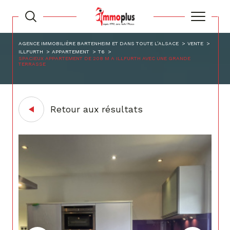
AGENCE IMMOBILIÈRE BARTENHEIM ET DANS TOUTE L’ALSACE
VENTE
ILLFURTH
APPARTEMENT
T6
SPACIEUX APPARTEMENT DE 208 M A ILLFURTH AVEC UNE GRANDE
TERRASSE
Retour aux résultats