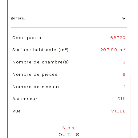
général
TRAD_SIROCCO_Caracteristique
Valeurs
Code postal
68720
Surface habitable (m²)
207,90 m²
Nombre de chambre(s)
3
Nombre de pièces
6
Nombre de niveaux
1
Ascenseur
OUI
Vue
VILLE
Nos
OUTILS