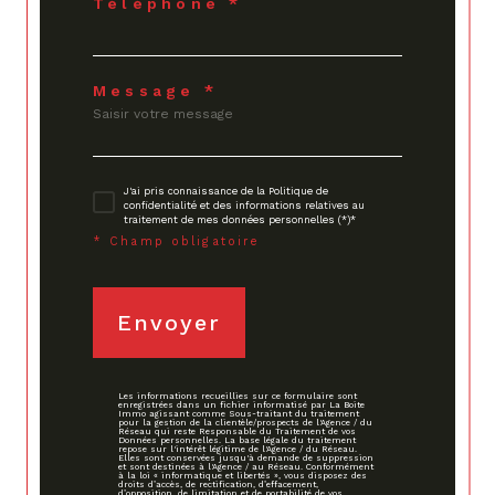
Téléphone *
Message *
J'ai pris connaissance de la Politique de
confidentialité et des informations relatives au
traitement de mes données personnelles (*)*
* Champ obligatoire
Envoyer
Les informations recueillies sur ce formulaire sont
enregistrées dans un fichier informatisé par La Boite
Immo agissant comme Sous-traitant du traitement
pour la gestion de la clientèle/prospects de l'Agence / du
Réseau qui reste Responsable du Traitement de vos
Données personnelles. La base légale du traitement
repose sur l'intérêt légitime de l'Agence / du Réseau.
Elles sont conservées jusqu'à demande de suppression
et sont destinées à l'Agence / au Réseau. Conformément
à la loi « informatique et libertés », vous disposez des
droits d’accès, de rectification, d’effacement,
d’opposition, de limitation et de portabilité de vos