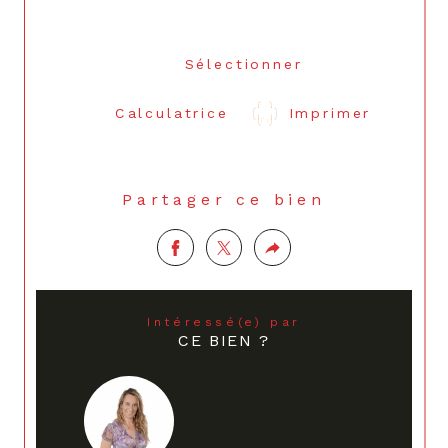
Sélectionner
Calculatrice
Imprimer
Partager ce bien
Intéressé(e) par
CE BIEN ?