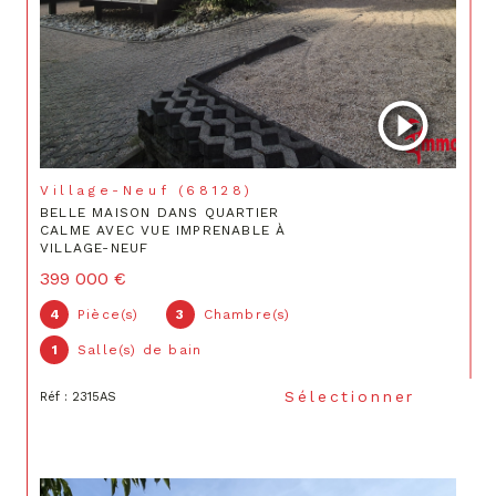
Village-Neuf (68128)
BELLE MAISON DANS QUARTIER
CALME AVEC VUE IMPRENABLE À
VILLAGE-NEUF
399 000 €
4
Pièce(s)
3
Chambre(s)
1
Salle(s) de bain
Sélectionner
Réf : 2315AS