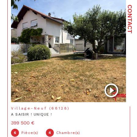
CONTACT
Village-Neuf (68128)
A SAISIR ! UNIQUE !
399 500 €
6
Pièce(s)
4
Chambre(s)