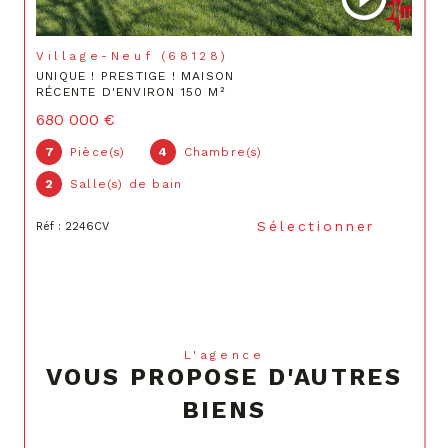
Village-Neuf (68128)
UNIQUE ! PRESTIGE ! MAISON
RÉCENTE D'ENVIRON 150 M²
680 000 €
7
Pièce(s)
4
Chambre(s)
2
Salle(s) de bain
Sélectionner
Réf : 2246CV
L'agence
VOUS PROPOSE D'AUTRES
BIENS