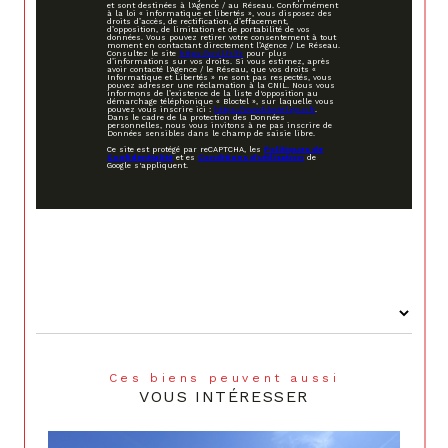
et sont destinées à l'Agence / au Réseau. Conformément
à la loi « informatique et libertés », vous disposez des
droits d’accès, de rectification, d’effacement,
d’opposition, de limitation et de portabilité de vos
données. Vous pouvez retirer votre consentement à tout
moment en contactant directement l’Agence / Le Réseau.
Consultez le site
https://cnil.fr/fr
pour plus
d’informations sur vos droits. Si vous estimez, après
avoir contacté l'Agence / le Réseau, que vos droits «
Informatique et Libertés » ne sont pas respectés, vous
pouvez adresser une réclamation à la CNIL. Nous vous
informons de l’existence de la liste d'opposition au
démarchage téléphonique « Bloctel », sur laquelle vous
pouvez vous inscrire ici :
https://www.bloctel.gouv.fr
.
Dans le cadre de la protection des Données
personnelles, nous vous invitons à ne pas inscrire de
Données sensibles dans le champ de saisie libre.
Ce site est protégé par reCAPTCHA, les
Politiques de
Confidentialité
et es
Conditions d'utilisation
de
Google s'appliquent.
Ces biens peuvent aussi
VOUS INTÉRESSER