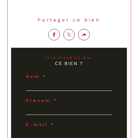
Partager ce bien
Intéressé(e) par
CE BIEN ?
Nom *
Prénom *
E-mail *