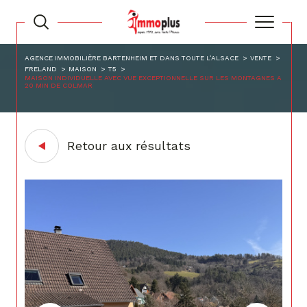
AGENCE IMMOBILIÈRE BARTENHEIM ET DANS TOUTE L’ALSACE
VENTE
FRELAND
MAISON
T5
MAISON INDIVIDUELLE AVEC VUE EXCEPTIONNELLE SUR LES MONTAGNES A
20 MIN DE COLMAR
Retour aux résultats