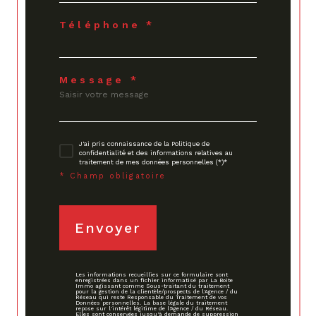
Téléphone *
Message *
J'ai pris connaissance de la Politique de
confidentialité et des informations relatives au
traitement de mes données personnelles (*)*
* Champ obligatoire
Envoyer
Les informations recueillies sur ce formulaire sont
enregistrées dans un fichier informatisé par La Boite
Immo agissant comme Sous-traitant du traitement
pour la gestion de la clientèle/prospects de l'Agence / du
Réseau qui reste Responsable du Traitement de vos
Données personnelles. La base légale du traitement
repose sur l'intérêt légitime de l'Agence / du Réseau.
Elles sont conservées jusqu'à demande de suppression