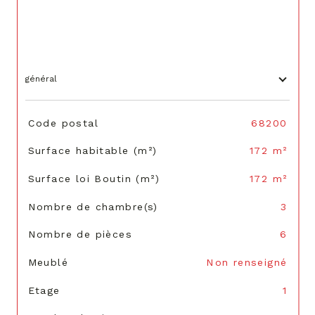
général
TRAD_SIROCCO_Caracteristique
Valeurs
Code postal
68200
Surface habitable (m²)
172 m²
Surface loi Boutin (m²)
172 m²
Nombre de chambre(s)
3
Nombre de pièces
6
Meublé
Non renseigné
Etage
1