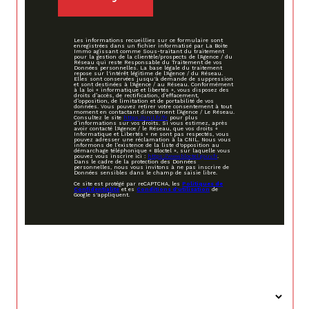
Les informations recueillies sur ce formulaire sont
enregistrées dans un fichier informatisé par La Boite
Immo agissant comme Sous-traitant du traitement
pour la gestion de la clientèle/prospects de l'Agence / du
Réseau qui reste Responsable du Traitement de vos
Données personnelles. La base légale du traitement
repose sur l'intérêt légitime de l'Agence / du Réseau.
Elles sont conservées jusqu'à demande de suppression
et sont destinées à l'Agence / au Réseau. Conformément
à la loi « informatique et libertés », vous disposez des
droits d’accès, de rectification, d’effacement,
d’opposition, de limitation et de portabilité de vos
données. Vous pouvez retirer votre consentement à tout
moment en contactant directement l’Agence / Le Réseau.
Consultez le site
https://cnil.fr/fr
pour plus
d’informations sur vos droits. Si vous estimez, après
avoir contacté l'Agence / le Réseau, que vos droits «
Informatique et Libertés » ne sont pas respectés, vous
pouvez adresser une réclamation à la CNIL. Nous vous
informons de l’existence de la liste d'opposition au
démarchage téléphonique « Bloctel », sur laquelle vous
pouvez vous inscrire ici :
https://www.bloctel.gouv.fr
.
Dans le cadre de la protection des Données
personnelles, nous vous invitons à ne pas inscrire de
Données sensibles dans le champ de saisie libre.
Ce site est protégé par reCAPTCHA, les
Politiques de
Confidentialité
et es
Conditions d'utilisation
de
Google s'appliquent.