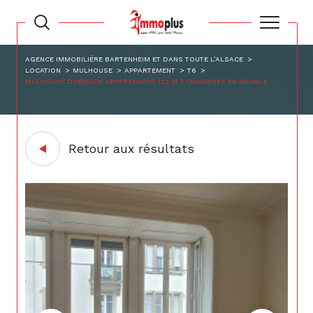
AGENCE IMMOBILIÈRE BARTENHEIM ET DANS TOUTE L’ALSACE
LOCATION
MULHOUSE
APPARTEMENT
T6
MULHOUSE DORNACH APPARTEMENT 172 M 3 CHAMBRES EN MEUBLE
Retour aux résultats